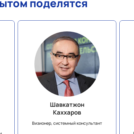
пытом поделятся
Шавкатжон
Каххаров
Визионер, системный консультант
и