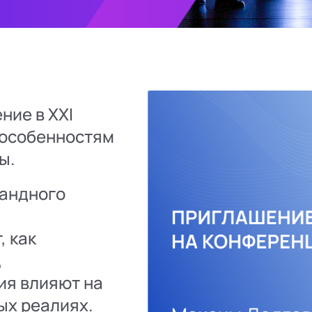
ние в XXI
 особенностям
ы.
мандного
, как
,
ия влияют на
ых реалиях.