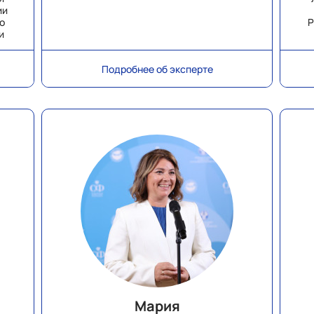
ии
о
Р
и
е
Подробнее об эксперте
Мария